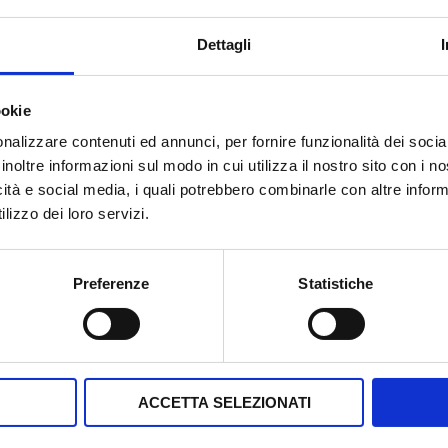
r
l
o
Dettagli
T
v
i
i
ookie
p
n
M
o
nalizzare contenuti ed annunci, per fornire funzionalità dei socia
c
e
inoltre informazioni sul modo in cui utilizza il nostro sito con i 
l
i
s
icità e social media, i quali potrebbero combinarle con altre inform
o
a
lizzo dei loro servizi.
s
g
a
i
G
Acconsento al trattamento dei mie
g
Preferenze
Statistiche
a
D
visione della
Privacy Policy
.
g
i
P
i
m
R
INVIA R
o
p
i
ACCETTA SELEZIONATI
a