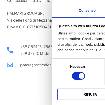
Concessionario e Distributore PHASIS ITALIA
Consenso
ITALMAPI GROUP SRL
Via delle Fonti di Mezzana n.7 – 59100 PRATO – ITALIA
Questo sito web utilizza i c
P.iva e C.F. 07131050481
Utilizziamo i cookie per perso
nostro traffico. Condividiamo 
di analisi dei dati web, pubbl
+39 0574 1747565
che hanno raccolto dal suo uti
+39 379 1013135
Selezione
phasis@anticalcareacqua.com
Necessari
del
consenso
RIFIUTA