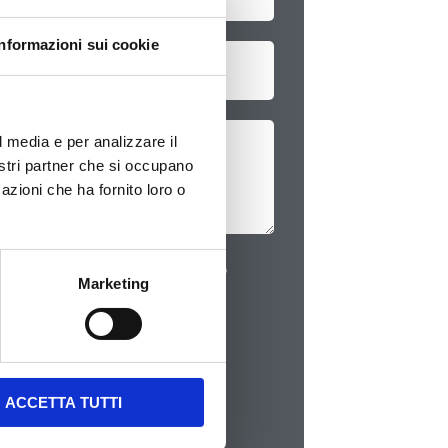
f
o
Informazioni sui cookie
n
o
l media e per analizzare il
nostri partner che si occupano
azioni che ha fornito loro o
i dati e dichiaro di aver preso
Marketing
ICHIESTA
ACCETTA TUTTI